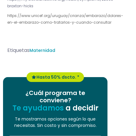
braxton-hicks
https://www.unicef.org/uruguay/crianza/embarazo/dolores-
en-el-embarazo-como-tratarlos-y-cuando-consultar
Etiquetas
Maternidad
Hasta 50% dscto. *
¿Cuál programa te
conviene?
Te ayudamos
a decidir
Te mostramos opciones según lo que
necesitas. Sin costo y sin compromiso.