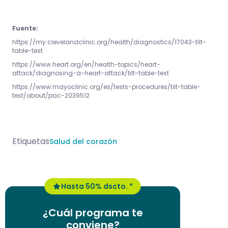
Fuente:
https://my.clevelandclinic.org/health/diagnostics/17043-tilt-
table-test
https://www.heart.org/en/health-topics/heart-
attack/diagnosing-a-heart-attack/tilt-table-test
https://www.mayoclinic.org/es/tests-procedures/tilt-table-
test/about/pac-2039512
Etiquetas
Salud del corazón
Hasta 50% dscto. *
¿Cuál programa te
conviene?