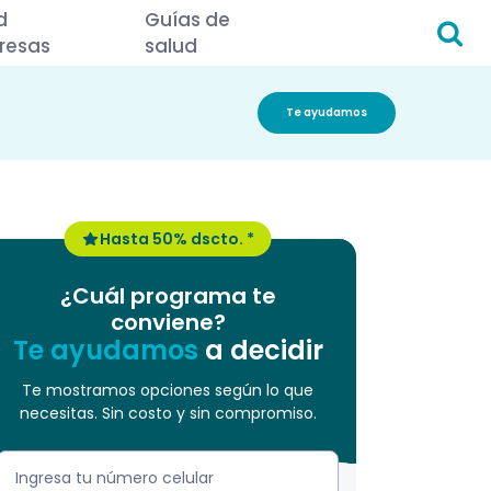
d
Guías de
resas
salud
Te ayudamos
Hasta 50% dscto. *
¿Cuál programa te
conviene?
Te ayudamos
a decidir
Te mostramos opciones según lo que
necesitas. Sin costo y sin compromiso.