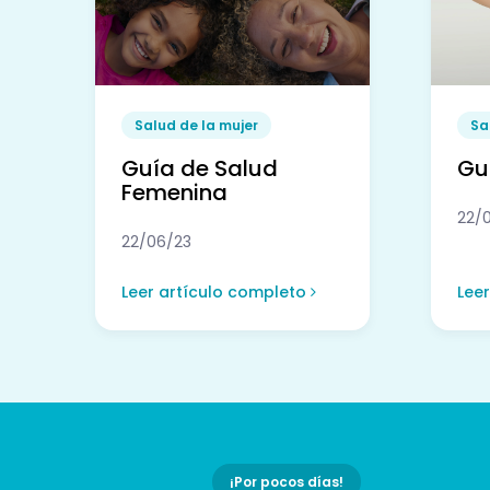
Salud de la mujer
Sa
Guía de Salud
Guí
Femenina
22/
22/06/23
Leer artículo completo
Lee
¡Por pocos días!