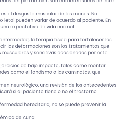
dedos del pie también son características de este
es el desgaste muscular de las manos. No
o letal pueden variar de acuerdo al paciente. En
 una expectativa de vida normal.
enfermedad, la terapia física para fortalecer los
ucir las deformaciones son los tratamientos que
s musculares y sensitivas ocasionadas por este
jercicios de bajo impacto, tales como montar
idades como el fondismo o las caminatas, que
amen neurológico, una revisión de los antecedentes
icará si el paciente tiene o no el trastorno.
ermedad hereditaria, no se puede prevenir la
adémica de Auna