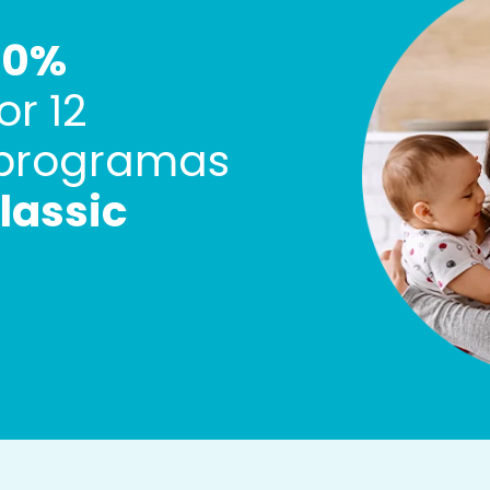
40%
r 12
 programas
lassic