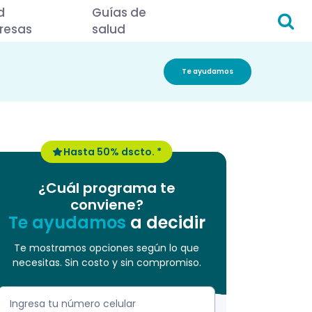
d
Guías de
resas
salud
Te ayudamos
Hasta 50% dscto. *
¿Cuál programa te
conviene?
Te ayudamos
a decidir
Te mostramos opciones según lo que
necesitas. Sin costo y sin compromiso.