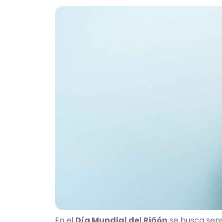
En el
Día Mundial del Riñón
se busca sens