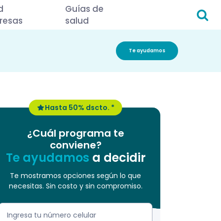
d
Guías de
resas
salud
Te ayudamos
Hasta 50% dscto. *
¿Cuál programa te
conviene?
Te ayudamos
a decidir
Te mostramos opciones según lo que
necesitas. Sin costo y sin compromiso.