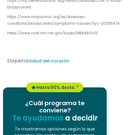
https://my.clevelandclinic.org/health/diseases/22473-sinus-
bradycardia
https://www.mayoclinic.org/es/diseases-
conditions/bradycardia/symptoms-causes/syc-20355474
https://www.ncbi.nlm.nih.gov/books/NBK493201/
Etiquetas
Salud del corazón
Hasta 50% dscto. *
¿Cuál programa te
conviene?
Te ayudamos
a decidir
Te mostramos opciones según lo que