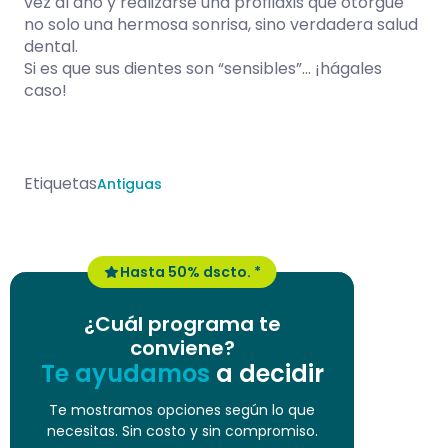
vez al año y realizarse una profilaxis que otorgue
no solo una hermosa sonrisa, sino verdadera salud
dental.
Si es que sus dientes son “sensibles”... ¡hágales
caso!
Etiquetas
Antiguas
Hasta 50% dscto. *
¿Cuál programa te
conviene?
Te ayudamos
a decidir
Te mostramos opciones según lo que
necesitas. Sin costo y sin compromiso.