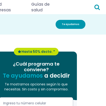
d
Guías de
resas
salud
Te ayudamos
Hasta 50% dscto. *
¿Cuál programa te
conviene?
Te ayudamos
a decidir
Te mostramos opciones según lo que
necesitas. Sin costo y sin compromiso.