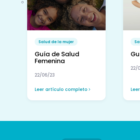
Salud de la mujer
Sa
Guía de Salud
Guí
Femenina
22/
22/06/23
Leer artículo completo
Lee