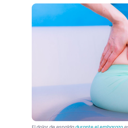
El dolor de espalda
durante el embarazo
es