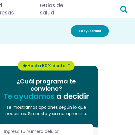
d
Guías de
resas
salud
Te ayudamos
Hasta 50% dscto. *
¿Cuál programa te
conviene?
Te ayudamos
a decidir
Te mostramos opciones según lo que
necesitas. Sin costo y sin compromiso.